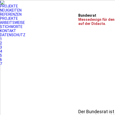
03
PROJEKTE
NEUIGKEITEN
REFERENZEN
Bundesrat
PROJEKTE
Messedesign für den
ARBEITSWEISE
auf der Didacta.
STICHWORTE
KONTAKT
DATENSCHUTZ
1
2
3
4
5
6
7
Der Bundesrat is