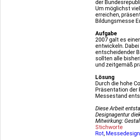
der Bundesrepubl
Um möglichst vie
erreichen, präsen
Bildungsmesse Eu
Aufgabe
2007 galt es eine
entwickeln. Dabei
entscheidender 
sollten alle bish
und zeitgemäß pr
Lösung
Durch die hohe Co
Präsentation der 
Messestand entsta
Diese Arbeit entst
Designagentur diek
Mitwirkung: Gesta
Stichworte
Rot
,
Messedesign