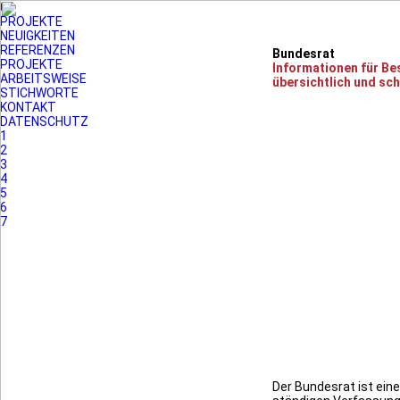
03
PROJEKTE
NEUIGKEITEN
REFERENZEN
Bundesrat
PROJEKTE
Informationen für Be
ARBEITSWEISE
übersichtlich und sch
STICHWORTE
KONTAKT
DATENSCHUTZ
1
2
3
4
5
6
7
Der Bundesrat ist eine