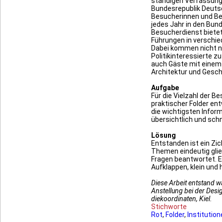
ständigen Verfassung
Bundesrepublik Deuts
Besucherinnen und 
jedes Jahr in den Bund
Besucherdienst bietet 
Führungen in verschi
Dabei kommen nicht n
Politikinteressierte z
auch Gäste mit einem 
Architektur und Gesch
Aufgabe
Für die Vielzahl der Be
praktischer Folder ent
die wichtigsten Infor
übersichtlich und schn
Lösung
Entstanden ist ein Zic
Themen eindeutig glie
Fragen beantwortet. 
Aufklappen, klein und 
Diese Arbeit entstand 
Anstellung bei der Des
diekoordinaten, Kiel.
Stichworte
Rot
,
Folder
,
Institutio